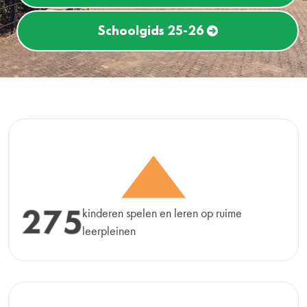
Schoolgids 25-26
Schoolgids 25-26
Schoolgids 25-26
275
kinderen spelen en leren op ruime
leerpleinen